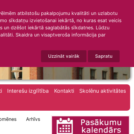
 vēlmēm atbilstošu pakalpojumu kvalitāti un uzlabotu
amo sīkdatņu izvietošanai iekārtā, no kuras esat veicis
mus un dzēšot iekārtā saglabātās sīkdatnes. Lūdzu
litāti. Skaidra un visaptveroša informācija par
Uzzināt vairāk
Sapratu
i
Interešu izglītība
Kontakti
Skolēnu aktivitātes
omēnes
Arhīvs