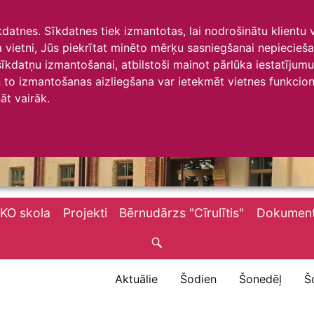
īkdatnes. Sīkdatnes tiek izmantotas, lai nodrošinātu klientu
ta vietni, Jūs piekrītat minēto mērķu sasniegšanai nepiecieš
 sīkdatņu izmantošanai, atbilstoši mainot pārlūka iestatīju
to izmantošanas aizliegšana var ietekmēt vietnes funkciona
āt vairāk.
KO skola
Projekti
Bērnudārzs "Cīrulītis"
Dokument
Aktuālie
Šodien
Šonedēļ
Š