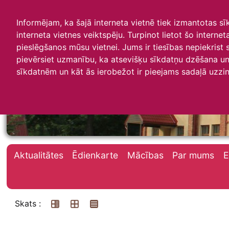
Informējam, ka šajā interneta vietnē tiek izmantotas s
interneta vietnes veiktspēju. Turpinot lietot šo interne
pieslēgšanos mūsu vietnei. Jums ir tiesības nepiekrist
pievērsiet uzmanību, ka atsevišķu sīkdatņu dzēšana un 
Irlavas skola
sīkdatnēm un kāt ās ierobežot ir pieejams sadaļā uzzin
Aktualitātes
Ēdienkarte
Mācības
Par mums
E
Skats :