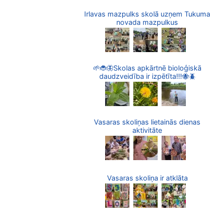
Irlavas mazpulks skolā uzņem Tukuma
novada mazpulkus
🌱🐞🦋Skolas apkārtnē bioloģiskā
daudzveidība ir izpētīta!!!🐝🪲
Vasaras skoliņas lietainās dienas
aktivitāte
Vasaras skoliņa ir atklāta