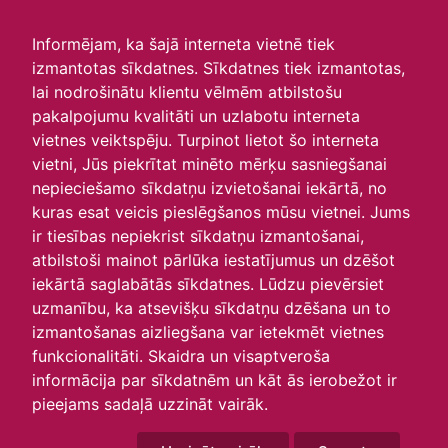
irlavasskola.lv
Informējam, ka šajā interneta vietnē tiek
izmantotas sīkdatnes. Sīkdatnes tiek izmantotas,
Skats :
lai nodrošinātu klientu vēlmēm atbilstošu
pakalpojumu kvalitāti un uzlabotu interneta
Aktuālie
Šodien
Šonedēļ
Šomēnes
vietnes veiktspēju. Turpinot lietot šo interneta
Arhīvs
vietni, Jūs piekrītat minēto mērķu sasniegšanai
nepieciešamo sīkdatņu izvietošanai iekārtā, no
kuras esat veicis pieslēgšanos mūsu vietnei. Jums
ir tiesības nepiekrist sīkdatņu izmantošanai,
atbilstoši mainot pārlūka iestatījumus un dzēšot
iekārtā saglabātās sīkdatnes. Lūdzu pievērsiet
uzmanību, ka atsevišķu sīkdatņu dzēšana un to
izmantošanas aizliegšana var ietekmēt vietnes
funkcionalitāti. Skaidra un visaptveroša
informācija par sīkdatnēm un kāt ās ierobežot ir
P
O
T
C
P
S
Sv
pieejams sadaļā uzzināt vairāk.
29
30
31
1
2
3
4