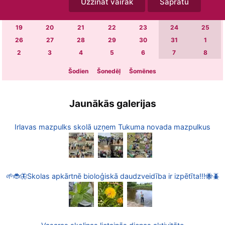
Uzzināt vairāk
Sapratu
5
6
7
8
9
10
11
12
13
14
15
16
17
18
19
20
21
22
23
24
25
26
27
28
29
30
31
1
2
3
4
5
6
7
8
Šodien
Šonedēļ
Šomēnes
Jaunākās galerijas
Irlavas mazpulks skolā uzņem Tukuma novada mazpulkus
🌱🐞🦋Skolas apkārtnē bioloģiskā daudzveidība ir izpētīta!!!🐝🪲