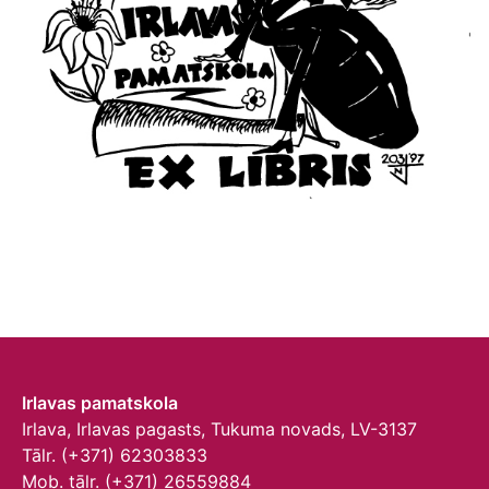
Irlavas pamatskola
Irlava, Irlavas pagasts, Tukuma novads, LV-3137
Tālr. (+371) 62303833
Mob. tālr. (+371) 26559884