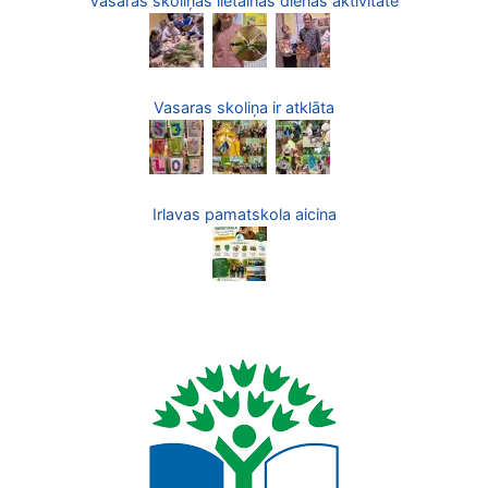
Vasaras skoliņas lietainās dienas aktivitāte
Vasaras skoliņa ir atklāta
Irlavas pamatskola aicina