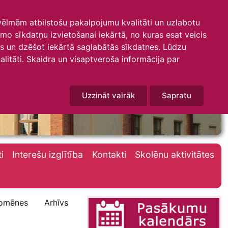
 vēlmēm atbilstošu pakalpojumu kvalitāti un uzlabotu
amo sīkdatņu izvietošanai iekārtā, no kuras esat veicis
mus un dzēšot iekārtā saglabātās sīkdatnes. Lūdzu
litāti. Skaidra un visaptveroša informācija par
Uzzināt vairāk
Sapratu
i
Interešu izglītība
Kontakti
Skolēnu aktivitātes
omēnes
Arhīvs