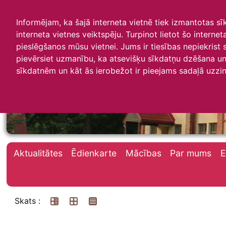
Informējam, ka šajā interneta vietnē tiek izmantotas s
interneta vietnes veiktspēju. Turpinot lietot šo interne
pieslēgšanos mūsu vietnei. Jums ir tiesības nepiekrist
pievērsiet uzmanību, ka atsevišķu sīkdatņu dzēšana un 
Irlavas skola
sīkdatnēm un kāt ās ierobežot ir pieejams sadaļā uzzin
Aktualitātes
Ēdienkarte
Mācības
Par mums
E
Skats :