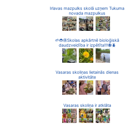
Irlavas mazpulks skolā uzņem Tukuma
novada mazpulkus
🌱🐞🦋Skolas apkārtnē bioloģiskā
daudzveidība ir izpētīta!!!🐝🪲
Vasaras skoliņas lietainās dienas
aktivitāte
Vasaras skoliņa ir atklāta