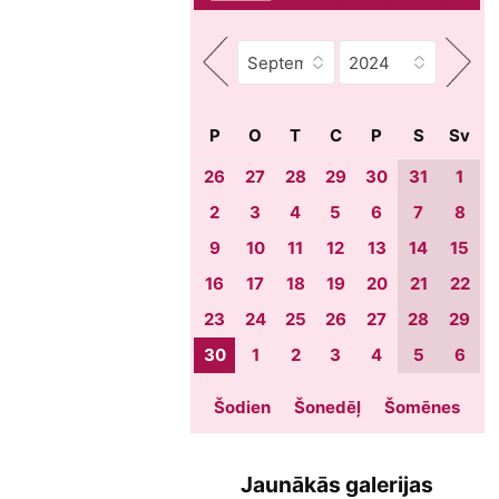
P
O
T
C
P
S
Sv
26
27
28
29
30
31
1
2
3
4
5
6
7
8
9
10
11
12
13
14
15
16
17
18
19
20
21
22
23
24
25
26
27
28
29
30
1
2
3
4
5
6
Šodien
Šonedēļ
Šomēnes
Jaunākās galerijas