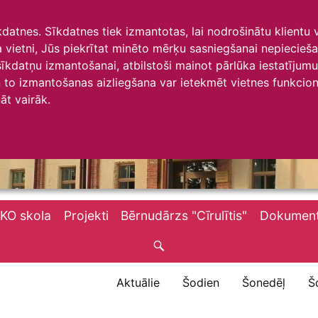
īkdatnes. Sīkdatnes tiek izmantotas, lai nodrošinātu klientu
ta vietni, Jūs piekrītat minēto mērķu sasniegšanai nepiecieš
 sīkdatņu izmantošanai, atbilstoši mainot pārlūka iestatīju
to izmantošanas aizliegšana var ietekmēt vietnes funkciona
āt vairāk.
KO skola
Projekti
Bērnudārzs "Cīrulītis"
Dokument
Aktuālie
Šodien
Šonedēļ
Š