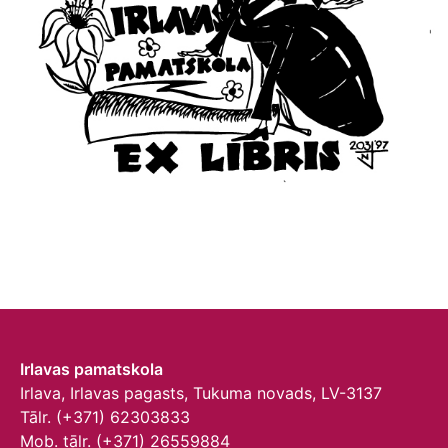
Irlavas pamatskola
Irlava, Irlavas pagasts, Tukuma novads, LV-3137
Tālr. (+371) 62303833
Mob. tālr. (+371) 26559884