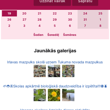
Uzzināt vairāk
Sapratu
5
6
7
8
9
10
11
12
13
14
15
16
17
18
19
20
21
22
23
24
25
26
27
28
29
30
31
1
2
3
4
5
6
7
8
Šodien
Šonedēļ
Šomēnes
Jaunākās galerijas
Irlavas mazpulks skolā uzņem Tukuma novada mazpulkus
🌱🐞🦋Skolas apkārtnē bioloģiskā daudzveidība ir izpētīta!!!🐝🪲