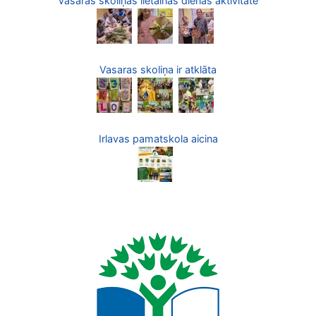
Vasaras skoliņas lietainās dienas aktivitāte
Vasaras skoliņa ir atklāta
Irlavas pamatskola aicina