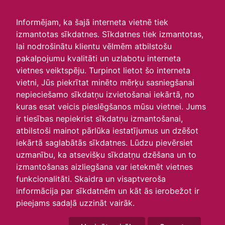
irlavasskola.lv
Informējam, ka šajā interneta vietnē tiek
izmantotas sīkdatnes. Sīkdatnes tiek izmantotas,
Skats :
lai nodrošinātu klientu vēlmēm atbilstošu
pakalpojumu kvalitāti un uzlabotu interneta
Aktuālie
Šodien
Šonedēļ
Šomēnes
vietnes veiktspēju. Turpinot lietot šo interneta
Arhīvs
vietni, Jūs piekrītat minēto mērķu sasniegšanai
nepieciešamo sīkdatņu izvietošanai iekārtā, no
kuras esat veicis pieslēgšanos mūsu vietnei. Jums
ir tiesības nepiekrist sīkdatņu izmantošanai,
atbilstoši mainot pārlūka iestatījumus un dzēšot
iekārtā saglabātās sīkdatnes. Lūdzu pievērsiet
uzmanību, ka atsevišķu sīkdatņu dzēšana un to
izmantošanas aizliegšana var ietekmēt vietnes
funkcionalitāti. Skaidra un visaptveroša
informācija par sīkdatnēm un kāt ās ierobežot ir
P
O
T
C
P
S
Sv
pieejams sadaļā uzzināt vairāk.
28
29
30
1
2
3
4