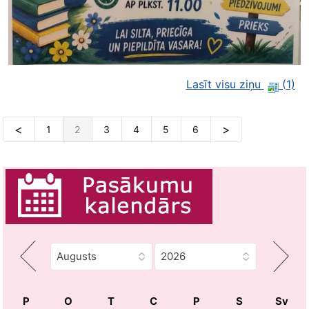
Lasīt visu ziņu
(1)
1
2
3
4
5
6
P
O
T
C
P
S
Sv