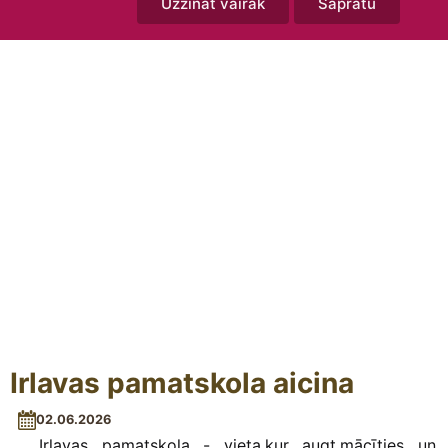
Uzzināt vairāk
Sapratu
Irlavas pamatskola aicina
02.06.2026
Irlavas pamatskola - vieta,kur augt,mācīties un