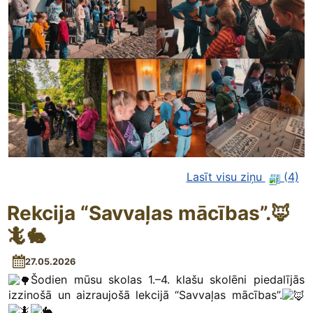
Lasīt visu ziņu
(4)
Rekcija “Savvaļas mācības”.🦊
🦎🐇
27.05.2026
Šodien mūsu skolas 1.–4. klašu skolēni piedalījās
izzinošā un aizraujošā lekcijā “Savvaļas mācības”.