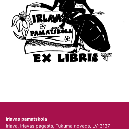
Irlavas pamatskola
Irlava, Irlavas pagasts, Tukuma novads, LV-3137