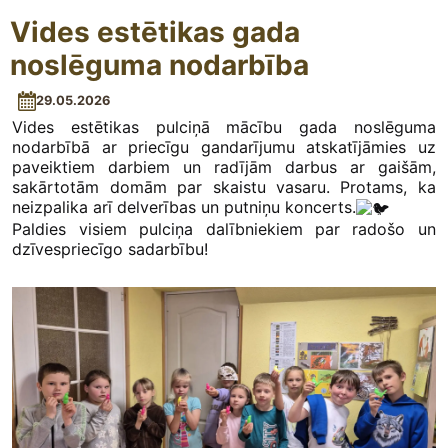
Vides estētikas gada
noslēguma nodarbība
29.05.2026
Vides estētikas pulciņā mācību gada noslēguma
nodarbībā ar priecīgu gandarījumu atskatījāmies uz
paveiktiem darbiem un radījām darbus ar gaišām,
sakārtotām domām par skaistu vasaru. Protams, ka
neizpalika arī delverības un putniņu koncerts.
Paldies visiem pulciņa dalībniekiem par radošo un
dzīvespriecīgo sadarbību!