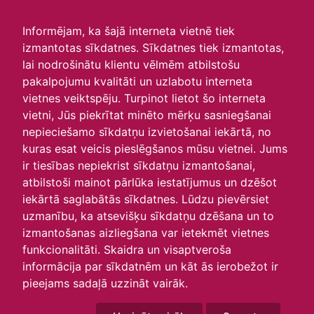
irlavasskola.lv
Informējam, ka šajā interneta vietnē tiek
izmantotas sīkdatnes. Sīkdatnes tiek izmantotas,
Aktualitātes
lai nodrošinātu klientu vēlmēm atbilstošu
pakalpojumu kvalitāti un uzlabotu interneta
Sporta diena
vietnes veiktspēju. Turpinot lietot šo interneta
vietni, Jūs piekrītat minēto mērķu sasniegšanai
22.05.2026
nepieciešamo sīkdatņu izvietošanai iekārtā, no
kuras esat veicis pieslēgšanos mūsu vietnei. Jums
ir tiesības nepiekrist sīkdatņu izmantošanai,
atbilstoši mainot pārlūka iestatījumus un dzēšot
iekārtā saglabātās sīkdatnes. Lūdzu pievērsiet
uzmanību, ka atsevišķu sīkdatņu dzēšana un to
izmantošanas aizliegšana var ietekmēt vietnes
funkcionalitāti. Skaidra un visaptveroša
informācija par sīkdatnēm un kāt ās ierobežot ir
pieejams sadaļā uzzināt vairāk.