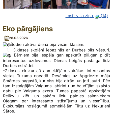
Lasīt visu ziņu
(14)
Eko pārgājiens
28.05.2026
Šodien aktīva dienā bija visām klasēm:
- 1.- 3.klases skolēni iepazinās ar Durbes pils vēsturi.
Bērniem bija iespēja gan apskatīt pili,gan pildīt
interesantus uzdevumus. Dienas beigās pastaiga līdz
Durbes estrādei.
-7.klases ekskursijā apmeklējām vairākas interesantas
vietas Tukuma novadā. Devāmies uz Apgriezto māju
Smārdes pagastā, kur viss bija otrādi un ļoti jautri. Pēc
tam izstaigājām Valguma labirintu un baudījām skaisto
dabu pie Valguma ezera. Tumes pagastā apskatījām
Relikviju klēti un sakām lielu paldies saimniekam
Oļegam par interesanto stāstījumu un viesmīlību.
Ekskursijas noslēgumā apmeklējām Tiltu uz Nekurieni
Sātos.