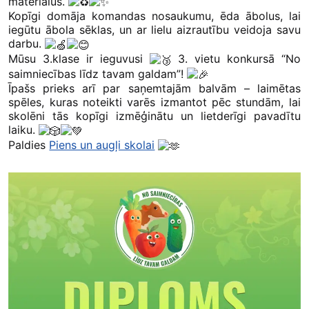
materiālus.
Kopīgi domāja komandas nosaukumu, ēda ābolus, lai
iegūtu ābola sēklas, un ar lielu aizrautību veidoja savu
darbu.
Mūsu 3.klase ir ieguvusi
3. vietu konkursā “No
saimniecības līdz tavam galdam”!
Īpašs prieks arī par saņemtajām balvām – laimētas
spēles, kuras noteikti varēs izmantot pēc stundām, lai
skolēni tās kopīgi izmēģinātu un lietderīgi pavadītu
laiku.
Paldies
Piens un augļi skolai