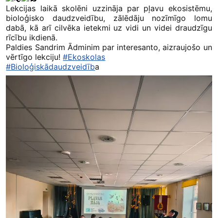
Lekcijas laikā skolēni uzzināja par pļavu ekosistēmu,
bioloģisko daudzveidību, zālēdāju nozīmīgo lomu
dabā, kā arī cilvēka ietekmi uz vidi un videi draudzīgu
rīcību ikdienā.
Paldies Sandrim Ādminim par interesanto, aizraujošo un
vērtīgo lekciju!
#Ekoskolas
#Bioloģiskādaudzveidīb
a