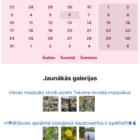
27
28
29
30
31
1
2
3
4
5
6
7
8
9
10
11
12
13
14
15
16
17
18
19
20
21
22
23
24
25
26
27
28
29
30
31
1
2
3
4
5
6
Šodien
Šonedēļ
Šomēnes
Jaunākās galerijas
Irlavas mazpulks skolā uzņem Tukuma novada mazpulkus
🌱🐞🦋Skolas apkārtnē bioloģiskā daudzveidība ir izpētīta!!!🐝🪲