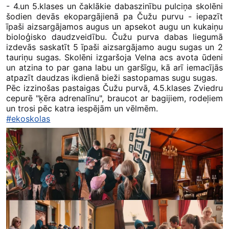
- 4.un 5.klases un čaklākie dabaszinību pulciņa skolēni
šodien devās ekopargājienā pa Čužu purvu - iepazīt
īpaši aizsargājamos augus un apsekot augu un kukaiņu
bioloģisko daudzveidību. Čužu purva dabas liegumā
izdevās saskatīt 5 īpaši aizsargājamo augu sugas un 2
tauriņu sugas. Skolēni izgaršoja Velna acs avota ūdeni
un atzina to par gana labu un garšīgu, kā arī iemacījās
atpazīt daudzas ikdienā bieži sastopamas sugu sugas.
Pēc izzinošas pastaigas Čužu purvā, 4.5.klases Zviedru
cepurē "ķēra adrenalīnu", braucot ar bagijiem, rodeļiem
un trosi pēc katra iespējām un vēlmēm.
#ekoskolas