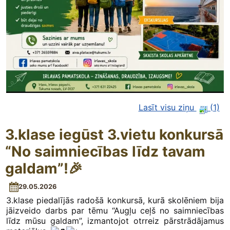
Lasīt visu ziņu
(1)
3.klase iegūst 3.vietu konkursā
“No saimniecības līdz tavam
galdam”!🎉
29.05.2026
3.klase piedalījās radošā konkursā, kurā skolēniem bija
jāizveido darbs par tēmu “Augļu ceļš no saimniecības
līdz mūsu galdam”, izmantojot otrreiz pārstrādājamus