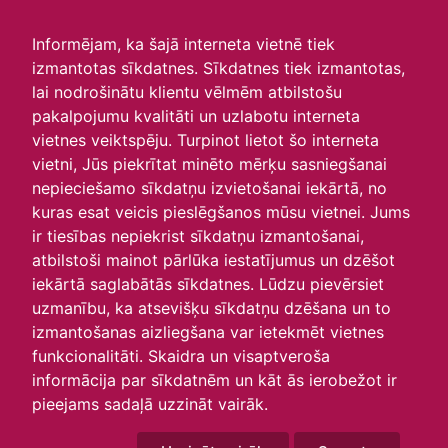
irlavasskola.lv
Informējam, ka šajā interneta vietnē tiek
izmantotas sīkdatnes. Sīkdatnes tiek izmantotas,
Skats :
lai nodrošinātu klientu vēlmēm atbilstošu
pakalpojumu kvalitāti un uzlabotu interneta
Aktuālie
Šodien
Šonedēļ
Šomēnes
vietnes veiktspēju. Turpinot lietot šo interneta
Arhīvs
vietni, Jūs piekrītat minēto mērķu sasniegšanai
nepieciešamo sīkdatņu izvietošanai iekārtā, no
kuras esat veicis pieslēgšanos mūsu vietnei. Jums
ir tiesības nepiekrist sīkdatņu izmantošanai,
atbilstoši mainot pārlūka iestatījumus un dzēšot
iekārtā saglabātās sīkdatnes. Lūdzu pievērsiet
uzmanību, ka atsevišķu sīkdatņu dzēšana un to
izmantošanas aizliegšana var ietekmēt vietnes
funkcionalitāti. Skaidra un visaptveroša
informācija par sīkdatnēm un kāt ās ierobežot ir
P
O
T
C
P
S
Sv
pieejams sadaļā uzzināt vairāk.
28
29
30
31
1
2
3