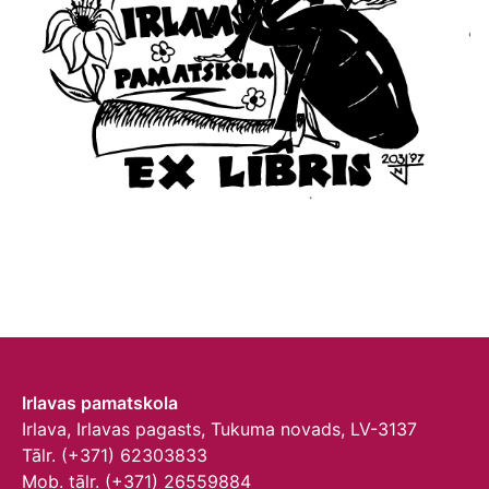
Irlavas pamatskola
Irlava, Irlavas pagasts, Tukuma novads, LV-3137
Tālr. (+371) 62303833
Mob. tālr. (+371) 26559884