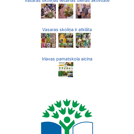
Vasaras skoliņas lietainās dienas aktivitāte
Vasaras skoliņa ir atklāta
Irlavas pamatskola aicina