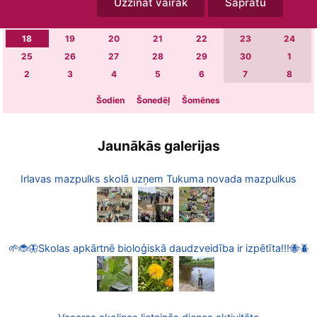
Uzzināt vairāk
Sapratu
4
5
6
7
8
9
10
11
12
13
14
15
16
17
18
19
20
21
22
23
24
25
26
27
28
29
30
1
2
3
4
5
6
7
8
Šodien
Šonedēļ
Šomēnes
Jaunākās galerijas
Irlavas mazpulks skolā uzņem Tukuma novada mazpulkus
🌱🐞🦋Skolas apkārtnē bioloģiskā daudzveidība ir izpētīta!!!🐝🪲