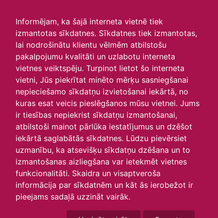
irlavasskola.lv
Informējam, ka šajā interneta vietnē tiek
izmantotas sīkdatnes. Sīkdatnes tiek izmantotas,
Skats :
lai nodrošinātu klientu vēlmēm atbilstošu
pakalpojumu kvalitāti un uzlabotu interneta
Aktuālie
Šodien
Šonedēļ
Šomēnes
vietnes veiktspēju. Turpinot lietot šo interneta
Arhīvs
vietni, Jūs piekrītat minēto mērķu sasniegšanai
nepieciešamo sīkdatņu izvietošanai iekārtā, no
kuras esat veicis pieslēgšanos mūsu vietnei. Jums
ir tiesības nepiekrist sīkdatņu izmantošanai,
atbilstoši mainot pārlūka iestatījumus un dzēšot
iekārtā saglabātās sīkdatnes. Lūdzu pievērsiet
uzmanību, ka atsevišķu sīkdatņu dzēšana un to
izmantošanas aizliegšana var ietekmēt vietnes
funkcionalitāti. Skaidra un visaptveroša
informācija par sīkdatnēm un kāt ās ierobežot ir
P
O
T
C
P
S
Sv
pieejams sadaļā uzzināt vairāk.
27
28
29
30
1
2
3