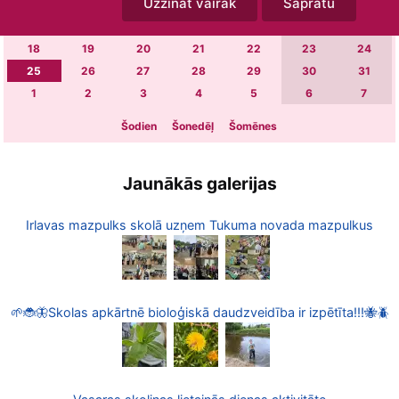
Uzzināt vairāk
Sapratu
4
5
6
7
8
9
10
11
12
13
14
15
16
17
18
19
20
21
22
23
24
25
26
27
28
29
30
31
1
2
3
4
5
6
7
Šodien
Šonedēļ
Šomēnes
Jaunākās galerijas
Irlavas mazpulks skolā uzņem Tukuma novada mazpulkus
🌱🐞🦋Skolas apkārtnē bioloģiskā daudzveidība ir izpētīta!!!🐝🪲