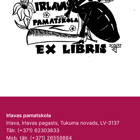
Irlavas pamatskola
Irlava, Irlavas pagasts, Tukuma novads, LV-3137
Tālr. (+371) 62303833
Mob. tālr. (+371) 26559884