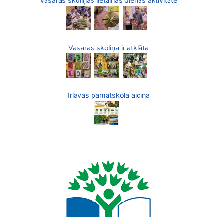
Vasaras skoliņas lietainās dienas aktivitāte
Vasaras skoliņa ir atklāta
Irlavas pamatskola aicina