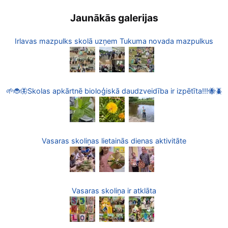
Jaunākās galerijas
Irlavas mazpulks skolā uzņem Tukuma novada mazpulkus
🌱🐞🦋Skolas apkārtnē bioloģiskā daudzveidība ir izpētīta!!!🐝🪲
Vasaras skoliņas lietainās dienas aktivitāte
Vasaras skoliņa ir atklāta