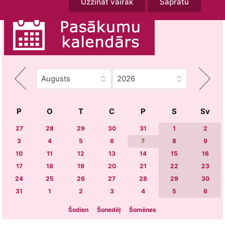
Uzzināt vairāk
Sapratu
P
O
T
C
P
S
Sv
27
28
29
30
31
1
2
3
4
5
6
7
8
9
10
11
12
13
14
15
16
17
18
19
20
21
22
23
24
25
26
27
28
29
30
31
1
2
3
4
5
6
Šodien
Šonedēļ
Šomēnes