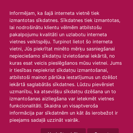
irlavasskola.lv
Informējam, ka šajā interneta vietnē tiek
izmantotas sīkdatnes. Sīkdatnes tiek izmantotas,
Skats :
lai nodrošinātu klientu vēlmēm atbilstošu
pakalpojumu kvalitāti un uzlabotu interneta
Aktuālie
Šodien
Šonedēļ
Šomēnes
vietnes veiktspēju. Turpinot lietot šo interneta
Arhīvs
vietni, Jūs piekrītat minēto mērķu sasniegšanai
nepieciešamo sīkdatņu izvietošanai iekārtā, no
Pasākumi
kuras esat veicis pieslēgšanos mūsu vietnei. Jums
ir tiesības nepiekrist sīkdatņu izmantošanai,
Pārgājiens gar jūru 2022
atbilstoši mainot pārlūka iestatījumus un dzēšot
iekārtā saglabātās sīkdatnes. Lūdzu pievērsiet
16.08.2022 - 17.08.2022
uzmanību, ka atsevišķu sīkdatņu dzēšana un to
izmantošanas aizliegšana var ietekmēt vietnes
PROJEKTA DIENA
funkcionalitāti. Skaidra un visaptveroša
informācija par sīkdatnēm un kāt ās ierobežot ir
29.08.2018
pieejams sadaļā uzzināt vairāk.