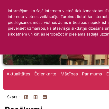
Informējam, ka šajā interneta vietnē tiek izmantotas s
interneta vietnes veiktspēju. Turpinot lietot šo interne
pieslēgšanos mūsu vietnei. Jums ir tiesības nepiekrist
pievērsiet uzmanību, ka atsevišķu sīkdatņu dzēšana un 
Irlavas skola
sīkdatnēm un kāt ās ierobežot ir pieejams sadaļā uzzin
Aktualitātes
Ēdienkarte
Mācības
Par mums
E
Skats :