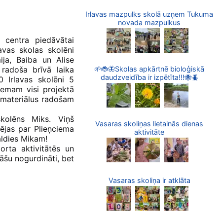
Irlavas mazpulks skolā uzņem Tukuma
novada mazpulkus
u centra piedāvātai
avas skolas skolēni
ija, Baiba un Alise
🌱🐞🦋Skolas apkārtnē bioloģiskā
 radoša brīvā laika
daudzveidība ir izpētīta!!!🐝🪲
0 Irlavas skolēni 5
iemam visi projektā
s materiālus radošam
skolēns Miks. Viņš
Vasaras skoliņas lietainās dienas
pējas par Plieņciema
aktivitāte
Paldies Mikam!
porta aktivitātēs un
āšu nogurdināti, bet
Vasaras skoliņa ir atklāta