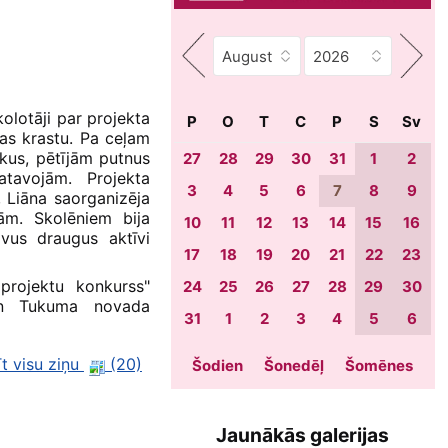
kolotāji par projekta
P
O
T
C
P
S
Sv
ras krastu. Pa ceļam
okus, pētījām putnus
27
28
29
30
31
1
2
tavojām. Projekta
3
4
5
6
7
8
9
, Liāna saorganizēja
ām. Skolēniem bija
10
11
12
13
14
15
16
avus draugus aktīvi
17
18
19
20
21
22
23
projektu konkurss"
24
25
26
27
28
29
30
 un Tukuma novada
31
1
2
3
4
5
6
īt visu ziņu
(20)
Šodien
Šonedēļ
Šomēnes
Jaunākās galerijas