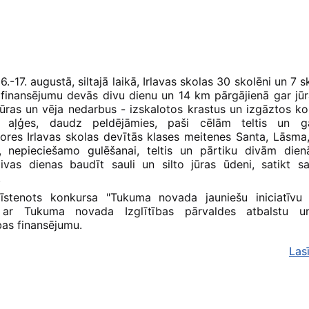
.-17. augustā, siltajā laikā, Irlavas skolas 30 skolēni un 7 s
 finansējumu devās divu dienu un 14 km pārgājienā gar jū
ūras un vēja nedarbus - izskalotos krastus un izgāztos k
 aļģes, daudz peldējāmies, paši cēlām teltis un ga
ores Irlavas skolas devītās klases meitenes Santa, Lāsma
, nepieciešamo gulēšanai, teltis un pārtiku divām dien
divas dienas baudīt sauli un silto jūras ūdeni, satikt s
.
 īstenots konkursa "Tukuma novada jauniešu iniciatīvu 
s ar Tukuma novada Izglītības pārvaldes atbalstu
as finansējumu.
Las