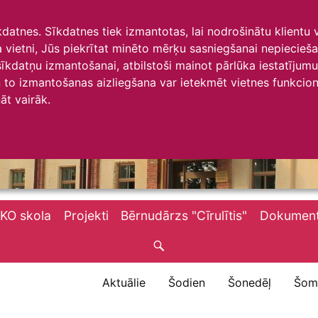
īkdatnes. Sīkdatnes tiek izmantotas, lai nodrošinātu klientu
ta vietni, Jūs piekrītat minēto mērķu sasniegšanai nepiecieš
 sīkdatņu izmantošanai, atbilstoši mainot pārlūka iestatīju
to izmantošanas aizliegšana var ietekmēt vietnes funkciona
āt vairāk.
KO skola
Projekti
Bērnudārzs "Cīrulītis"
Dokument
Aktuālie
Šodien
Šonedēļ
Šom