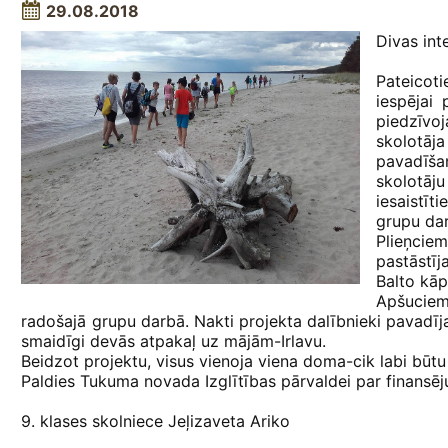
29.08.2018
Divas int
Pateicot
iespējai 
piedzīvo
skolotāj
pavadīša
skolotāj
iesaistīt
grupu dar
Plieņcie
pastāstīj
Balto kāp
Apšuciemā
radošajā grupu darbā. Nakti projekta dalībnieki pavadīja
smaidīgi devās atpakaļ uz mājām-Irlavu.
Beidzot projektu, visus vienoja viena doma-cik labi bū
Paldies Tukuma novada Izglītības pārvaldei par finansē
9. klases skolniece Jeļizaveta Ariko