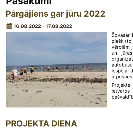
Pasākumi
Pārgājiens gar jūru 2022
16.08.2022 - 17.08.2022
Šovasar 16
piešķirto
vērojām j
un jūras
organizat
autobusu
iespēja 
atpūsties
Projekts
ietvaro
pašvaldīb
PROJEKTA DIENA