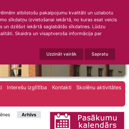
 vēlmēm atbilstošu pakalpojumu kvalitāti un uzlabotu
amo sīkdatņu izvietošanai iekārtā, no kuras esat veicis
mus un dzēšot iekārtā saglabātās sīkdatnes. Lūdzu
litāti. Skaidra un visaptveroša informācija par
Uzzināt vairāk
Sapratu
i
Interešu izglītība
Kontakti
Skolēnu aktivitātes
ēnes
Arhīvs