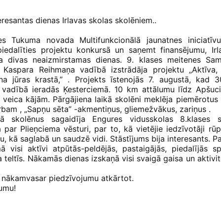
eresantas dienas Irlavas skolas skolēniem..
ies Tukuma novada Multifunkcionālā jaunatnes iniciatīv
piedalīties projektu konkursā un saņemt finansējumu, Irl
ja divas neaizmirstamas dienas. 9. klases meitenes Sam
a Kaspara Reihmaņa vadībā izstrādāja projektu „Aktīva,
na jūras krastā,” . Projekts īstenojās 7. augustā, kad 3
u vadībā ieradās Ķesterciemā. 10 km attālumu līdz Apšuc
ie veica kājām. Pārgājiena laikā skolēni meklēja piemērotu
bam , „Sapņu sēta” -akmentiņus, gliemežvākus, zariņus .
mā skolēnus sagaidīja Engures vidusskolas 8.klases 
a par Plieņciema vēsturi, par to, kā vietējie iedzīvotāji rū
u, kā saglabā un saudzē vidi. Stāstījums bija interesants. 
 visi aktīvi atpūtās-peldējās, pastaigājās, piedalījās s
 teltīs. Nākamās dienas izskaņā visi svaigā gaisa un aktivit
tu nākamvasar piedzīvojumu atkārtot.
jumu!