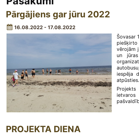
Pasākumi
Pārgājiens gar jūru 2022
16.08.2022 - 17.08.2022
Šovasar 16
piešķirto
vērojām j
un jūras
organizat
autobusu
iespēja 
atpūsties
Projekts
ietvaro
pašvaldīb
PROJEKTA DIENA