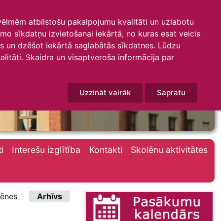
 vēlmēm atbilstošu pakalpojumu kvalitāti un uzlabotu
amo sīkdatņu izvietošanai iekārtā, no kuras esat veicis
mus un dzēšot iekārtā saglabātās sīkdatnes. Lūdzu
litāti. Skaidra un visaptveroša informācija par
Uzzināt vairāk
Sapratu
i
Interešu izglītība
Kontakti
Skolēnu aktivitātes
ēnes
Arhīvs