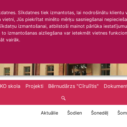
īkdatnes. Sīkdatnes tiek izmantotas, lai nodrošinātu klientu
ta vietni, Jūs piekrītat minēto mērķu sasniegšanai nepiecieš
 sīkdatņu izmantošanai, atbilstoši mainot pārlūka iestatīju
to izmantošanas aizliegšana var ietekmēt vietnes funkciona
āt vairāk.
KO skola
Projekti
Bērnudārzs "Cīrulītis"
Dokument
Aktuālie
Šodien
Šonedēļ
Šom