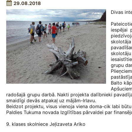
29.08.2018
Divas int
Pateicot
iespējai 
piedzīvo
skolotāj
pavadīša
skolotāj
iesaistīt
grupu dar
Plieņcie
pastāstīj
Balto kāp
Apšuciemā
radošajā grupu darbā. Nakti projekta dalībnieki pavadīja
smaidīgi devās atpakaļ uz mājām-Irlavu.
Beidzot projektu, visus vienoja viena doma-cik labi bū
Paldies Tukuma novada Izglītības pārvaldei par finansē
9. klases skolniece Jeļizaveta Ariko