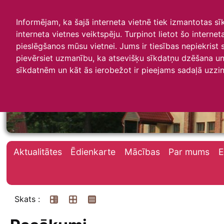
Informējam, ka šajā interneta vietnē tiek izmantotas s
interneta vietnes veiktspēju. Turpinot lietot šo interne
pieslēgšanos mūsu vietnei. Jums ir tiesības nepiekrist
pievērsiet uzmanību, ka atsevišķu sīkdatņu dzēšana un 
Irlavas skola
sīkdatnēm un kāt ās ierobežot ir pieejams sadaļā uzzin
Aktualitātes
Ēdienkarte
Mācības
Par mums
E
Skats :