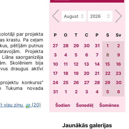
kolotāji par projekta
P
O
T
C
P
S
Sv
ras krastu. Pa ceļam
okus, pētījām putnus
27
28
29
30
31
1
2
tavojām. Projekta
3
4
5
6
7
8
9
, Liāna saorganizēja
ām. Skolēniem bija
10
11
12
13
14
15
16
avus draugus aktīvi
17
18
19
20
21
22
23
projektu konkurss"
24
25
26
27
28
29
30
 un Tukuma novada
31
1
2
3
4
5
6
īt visu ziņu
(20)
Šodien
Šonedēļ
Šomēnes
Jaunākās galerijas