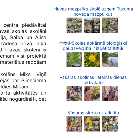
Irlavas mazpulks skolā uzņem Tukuma
novada mazpulkus
u centra piedāvātai
avas skolas skolēni
ija, Baiba un Alise
🌱🐞🦋Skolas apkārtnē bioloģiskā
 radoša brīvā laika
daudzveidība ir izpētīta!!!🐝🪲
0 Irlavas skolēni 5
iemam visi projektā
s materiālus radošam
skolēns Miks. Viņš
Vasaras skoliņas lietainās dienas
pējas par Plieņciema
aktivitāte
Paldies Mikam!
porta aktivitātēs un
āšu nogurdināti, bet
Vasaras skoliņa ir atklāta