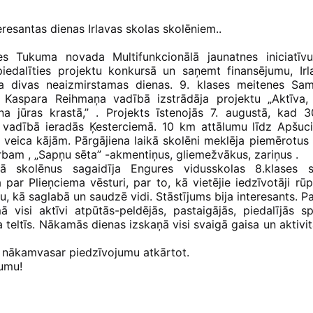
eresantas dienas Irlavas skolas skolēniem..
ies Tukuma novada Multifunkcionālā jaunatnes iniciatīv
piedalīties projektu konkursā un saņemt finansējumu, Irl
ja divas neaizmirstamas dienas. 9. klases meitenes Sam
a Kaspara Reihmaņa vadībā izstrādāja projektu „Aktīva,
na jūras krastā,” . Projekts īstenojās 7. augustā, kad 3
u vadībā ieradās Ķesterciemā. 10 km attālumu līdz Apšuc
ie veica kājām. Pārgājiena laikā skolēni meklēja piemērotu
bam , „Sapņu sēta” -akmentiņus, gliemežvākus, zariņus .
mā skolēnus sagaidīja Engures vidusskolas 8.klases 
a par Plieņciema vēsturi, par to, kā vietējie iedzīvotāji rū
u, kā saglabā un saudzē vidi. Stāstījums bija interesants. 
 visi aktīvi atpūtās-peldējās, pastaigājās, piedalījās s
 teltīs. Nākamās dienas izskaņā visi svaigā gaisa un aktivit
tu nākamvasar piedzīvojumu atkārtot.
jumu!