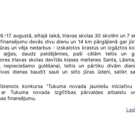
.-17. augustā, siltajā laikā, Irlavas skolas 30 skolēni un 7 s
 finansējumu devās divu dienu un 14 km pārgājienā gar jū
ūras un vēja nedarbus - izskalotos krastus un izgāztos k
 aļģes, daudz peldējāmies, paši cēlām teltis un ga
ores Irlavas skolas devītās klases meitenes Santa, Lāsma
, nepieciešamo gulēšanai, teltis un pārtiku divām dien
divas dienas baudīt sauli un silto jūras ūdeni, satikt s
.
 īstenots konkursa "Tukuma novada jauniešu iniciatīvu 
s ar Tukuma novada Izglītības pārvaldes atbalstu
as finansējumu.
Las